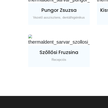
Pungor Zsuzsa
Kis
Vezető asszisztens, dentálhigiénikus
Szőllősi Fruzsina
Recepciós