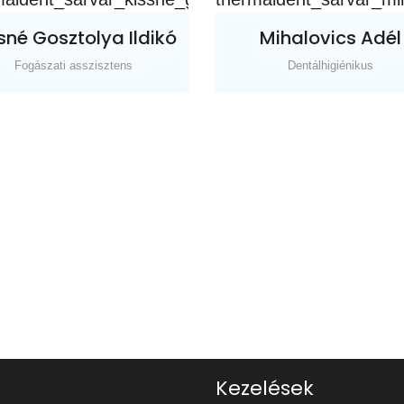
sné Gosztolya Ildikó
Mihalovics Adél
Fogászati asszisztens
Dentálhigiénikus
Kezelések