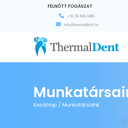
FELNŐTT FOGÁSZAT
+36 30 845 5985
info@thermaldent.hu
Munkatársai
Kezdőlap /
Munkatársaink