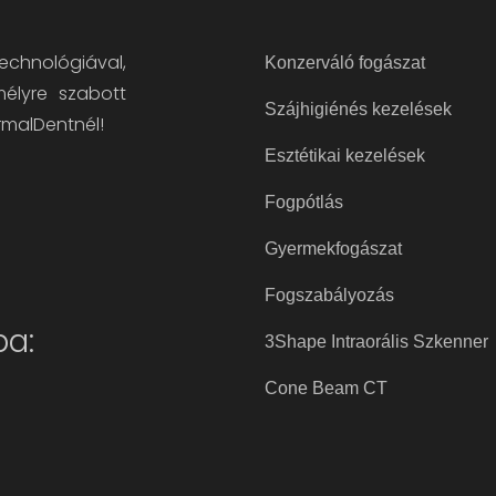
technológiával,
Konzerváló fogászat
mélyre szabott
Szájhigiénés kezelések
rmalDentnél!
Esztétikai kezelések
Fogpótlás
Gyermekfogászat
Fogszabályozás
ba:
3Shape Intraorális Szkenner
Cone Beam CT