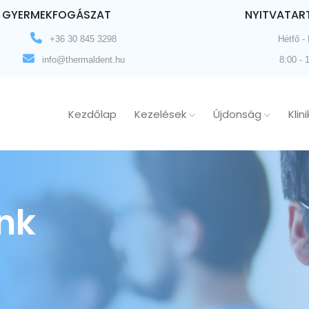
GYERMEKFOGÁSZAT
NYITVATAR
+36 30 845 3298
Hétfő -
info@thermaldent.hu
8:00 - 
Kezdőlap
Kezelések
Újdonság
Klin
nk