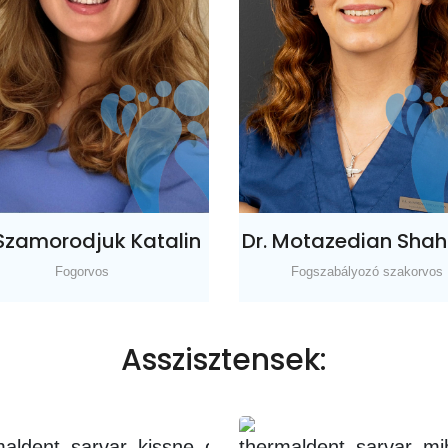
 Szamorodjuk Katalin
Dr. Motazedian Sha
Fogorvos
Fogszabályozó szakorvos
Asszisztensek: